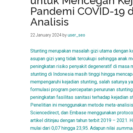
untuk Mencegah Kej
kit
Pandemi COVID-19 di
indonesia
Analisis
22 January 2024
by
user_seo
Stunting merupakan masalah gizi utama dengan k
asupan gizi yang tidak tercukupi sehingga anak me
peningkatan risiko penyakit degeneratif di mas
stunting di Indonesia masih tinggi hingga mencap
mempengaruhi kejadian stunting, salah satunya ya
formulasi program percepatan penurunan stunting
peningkatan fasilitas sanitasi terhadap kejadian
Penelitian ini menggunakan metode meta-analisi
Sciencedirect, dan Embase menggunakan protoc
artikel ditinjau dengan tahun terbit 2019 – 2021. 
mulai dari 0,07 hingga 23,95. Adapun nilai
summar