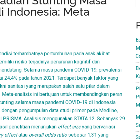
adian Stunting Masa
 Indonesia: Meta
E
M
ondisi terhambatnya pertumbuhan pada anak akibat
C
miliki risiko terjadinya penurunan kognitif dan
B
a mendatang. Selama masa pandemi COVID-19, prevalensi
K
ai 24,4% pada tahun 2021. Terdapat banyak faktor yang
kni sanitasi yang merupakan salah satu pilar dalam
P
. Meta-analisis ini bertujuan untuk membandingkan peran
P
 stunting selama masa pandemi COVID-19 di Indonesia.
M
s dengan pengumpulan data studi primer pada Medline,
M
ol PRISMA. Analisis menggunakan STATA 12. Sebanyak 29
S
Hasil penelitian menunjukan
effect size
yang bervariasi
y effect
atau
overall odds ratio
sebesar 1,31 yang
S