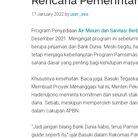
Rencana Pemerintah
kit
indonesia
17 January 2022
by
user_seo
Program Penyediaan
Air Minum dan Sanitasi Be
Desember 2021. Mengingat program ini sebelumn
berupa pinjaman dari Bank Dunia. Meski begitu, ha
tetap menjaga keberlanjutan Program Pamsimas.
sarana dasar yang penting bagi kehidupan masya
Khususnya kesehatan. Baca juga: Basuki Tegaska
Membuat Proyek Menanggapi hal ini, Menteri Pe
Hadimuljono meminta komitmen dari seluruh stak
dana. Sebab, meskipun memperoleh sumber dana 
dalam cakupan APBN.
“Jadi jangan bilang Bank Dunia habis, terus Pamsim
giuide seperti itu,” ujar Basuki dalam Rakornas P