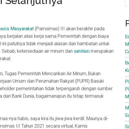
 Selanjutnya
rbasis Masyarakat
(Pamsimas) III akan berakhir pada
ya berjalan atas kerja sama Pemerintah dengan biaya
E
l ini patutnya tidak menjadi alasan dan hambatan untuk
M
 Sebab, ketersediaan air minum dan
sanitasi
merupakan
C
rakat.
B
K
n, Tugas Pemerintah Mencarikan Air Minum, Bukan
kerjaan Umum dan Perumahan Rakyat (PUPR) Basuki
P
eholder pemerintahan tidak terpengaruh dengan sumber
P
dari Bank Dunia, bagaimanapun itu tetap termasuk
M
M
S
as-nya habis, saya kira itu jiwa-jiwa kerdil. Maunya di-
amsimas III Tahun 2021 secara virtual, Kamis
S