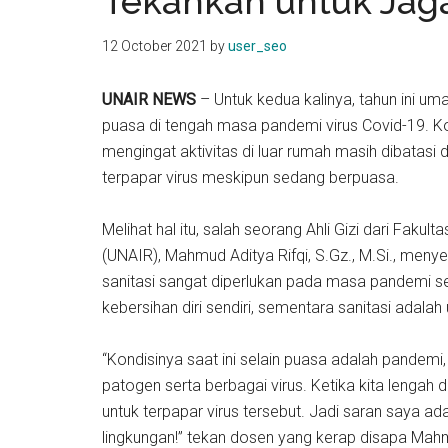
Tekankan untuk Jaga
kit
indonesia
12 October 2021
by
user_seo
UNAIR NEWS
– Untuk kedua kalinya, tahun ini u
puasa di tengah masa pandemi virus Covid-19. Ko
mengingat aktivitas di luar rumah masih dibatasi
terpapar virus meskipun sedang berpuasa.
Melihat hal itu, salah seorang Ahli Gizi dari Faku
(UNAIR), Mahmud Aditya Rifqi, S.Gz., M.Si., me
sanitasi sangat diperlukan pada masa pandemi se
kebersihan diri sendiri, sementara sanitasi adala
“Kondisinya saat ini selain puasa adalah pandemi,
patogen serta berbagai virus. Ketika kita lengah
untuk terpapar virus tersebut. Jadi saran saya a
lingkungan!” tekan dosen yang kerap disapa Mahm