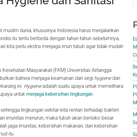
 Hygiene dan Sanitasi
mat muslim dunia, khususnya Indonesia harus menjalankan
ndisi itu tentu berbeda dengan tahun-tahun sebelumnya,
E
 dan kita perlu ekstra menjaga imun tubuh agar tidak mudah
M
C
B
ltas Kesehatan Masyarakat (FKM) Universitas Airlangga
K
nyebutkan bahwa menjaga keamanan dari segi
hygiene
dan
karang ini.
Hygiene
adalah suatu upaya untuk memelihara
P
h upaya untuk
menjaga kebersihan lingkungan.
P
M
 sehingga lingkungan sekitar kita rentan terhadap bakteri
M
 dan imunitas menurun, maka tubuh akan berisiko besar
S
dalah jaga imunitas, kebersihan makanan, dan kebersihan
ud itu.
S