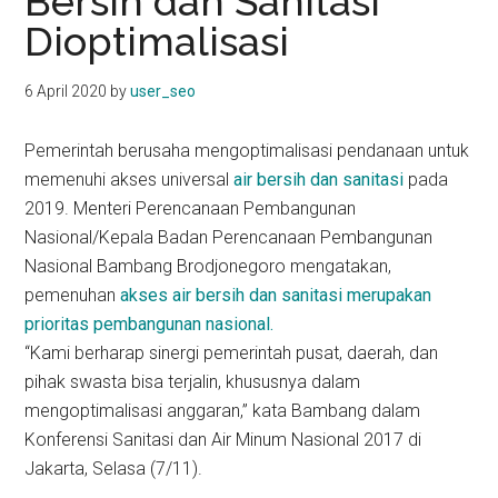
Bersih dan Sanitasi
kit
Dioptimalisasi
indonesia
6 April 2020
by
user_seo
Pemerintah berusaha mengoptimalisasi pendanaan untuk
memenuhi akses universal
air bersih dan sanitasi
pada
2019. Menteri Perencanaan Pembangunan
Nasional/Kepala Badan Perencanaan Pembangunan
Nasional Bambang Brodjonegoro mengatakan,
pemenuhan
akses air bersih dan sanitasi merupakan
prioritas pembangunan nasional.
“Kami berharap sinergi pemerintah pusat, daerah, dan
pihak swasta bisa terjalin, khususnya dalam
mengoptimalisasi anggaran,” kata Bambang dalam
Konferensi Sanitasi dan Air Minum Nasional 2017 di
Jakarta, Selasa (7/11).