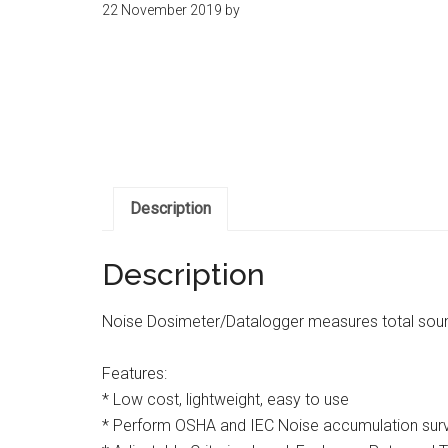
22 November 2019
by
kit
indonesia
Description
Description
Noise Dosimeter/Datalogger measures total soun
Features:
* Low cost, lightweight, easy to use
* Perform OSHA and IEC Noise accumulation sur