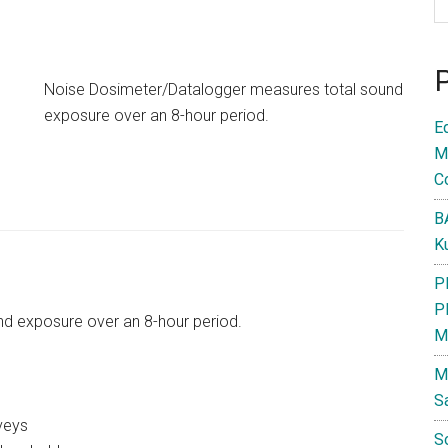
Noise Dosimeter/Datalogger measures total sound
exposure over an 8-hour period.
E
M
C
B
K
P
P
d exposure over an 8-hour period.
M
M
S
veys
S