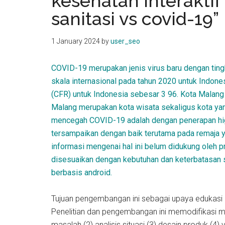
kesehatan interaktif
kit
sanitasi vs covid-19”
indonesia
1 January 2024
by
user_seo
COVID-19 merupakan jenis virus baru dengan tingka
skala internasional pada tahun 2020 untuk Indones
(CFR) untuk Indonesia sebesar 3 96. Kota Malan
Malang merupakan kota wisata sekaligus kota yang
mencegah COVID-19 adalah dengan penerapan higi
tersampaikan dengan baik terutama pada remaja ya
informasi mengenai hal ini belum didukung oleh 
disesuaikan dengan kebutuhan dan keterbatasan 
berbasis android.
Tujuan pengembangan ini sebagai upaya edukasi
Penelitian dan pengembangan ini memodifikasi mod
masalah (2) analisis situasi (3) desain produk (4) 