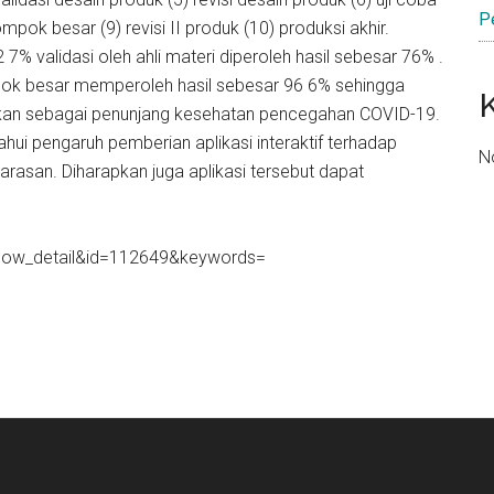
P
ompok besar (9) revisi II produk (10) produksi akhir.
2 7% validasi oleh ahli materi diperoleh hasil sebesar 76% .
pok besar memperoleh hasil sebesar 96 6% sehingga
nakan sebagai penunjang kesehatan pencegahan COVID-19.
hui pengaruh pemberian aplikasi interaktif terhadap
N
rasan. Diharapkan juga aplikasi tersebut dapat
.
p=show_detail&id=112649&keywords=