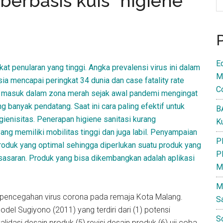
 berbasis kuis “higiene
E
t penularan yang tinggi. Angka prevalensi virus ini dalam
M
ia mencapai peringkat 34 dunia dan case fatality rate
C
g masuk dalam zona merah sejak awal pandemi mengingat
 banyak pendatang. Saat ini cara paling efektif untuk
B
enisitas. Penerapan higiene sanitasi kurang
K
ng memiliki mobilitas tinggi dan juga labil. Penyampaian
P
produk yang optimal sehingga diperlukan suatu produk yang
P
sasaran. Produk yang bisa dikembangkan adalah aplikasi
M
M
 pencegahan virus corona pada remaja Kota Malang.
S
el Sugiyono (2011) yang terdiri dari (1) potensi
S
validasi desain produk (5) revisi desain produk (6) uji coba