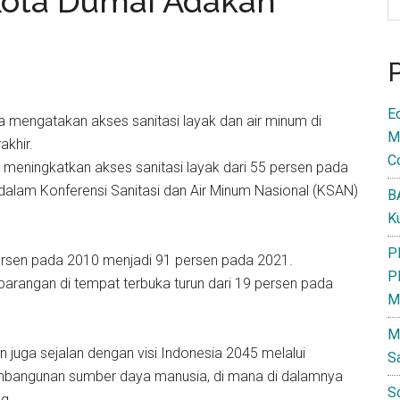
Kota Dumai Adakan
E
mengatakan akses sanitasi layak dan air minum di
M
akhir.
C
il meningkatkan akses sanitasi layak dari 55 persen pada
dalam Konferensi Sanitasi dan Air Minum Nasional (KSAN)
B
K
P
persen pada 2010 menjadi 91 persen pada 2021.
P
barangan di tempat terbuka turun dari 19 persen pada
M
M
 juga sejalan dengan visi Indonesia 2045 melalui
S
mbangunan sumber daya manusia, di mana di dalamnya
S
g.