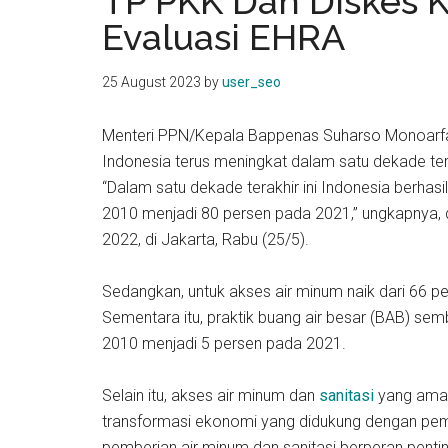
TP PKK Dan Diskes 
kit
Evaluasi EHRA
indonesia
25 August 2023
by
user_seo
Menteri PPN/Kepala Bappenas Suharso Monoarfa 
Indonesia terus meningkat dalam satu dekade ter
“Dalam satu dekade terakhir ini Indonesia berhas
2010 menjadi 80 persen pada 2021,” ungkapnya, 
2022, di Jakarta, Rabu (25/5).
Sedangkan, untuk akses air minum naik dari 66 
Sementara itu, praktik buang air besar (BAB) sem
2010 menjadi 5 persen pada 2021.
Selain itu, akses air minum dan
sanitasi
yang aman
transformasi ekonomi yang didukung dengan pe
pemberian air minum dan sanitasi berperan pentin