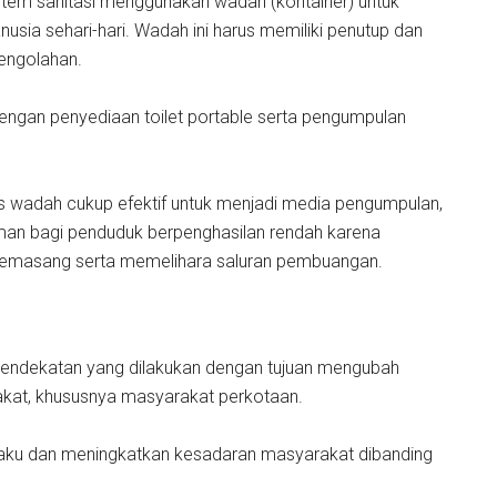
istem sanitasi menggunakan wadah (kontainer) untuk
sia sehari-hari. Wadah ini harus memiliki penutup dan
pengolahan.
engan penyediaan toilet portable serta pengumpulan
sis wadah cukup efektif untuk menjadi media pengumpulan,
man bagi penduduk berpenghasilan rendah karena
 memasang serta memelihara saluran pembuangan.
 pendekatan yang dilakukan dengan tujuan mengubah
akat, khususnya masyarakat perkotaan.
erilaku dan meningkatkan kesadaran masyarakat dibanding