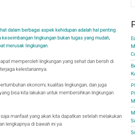
hat dalam berbagai aspek kehidupan adalah hal penting
aga keseimbangan lingkungan bukan tugas yang mudah,
E
pat merusak lingkungan.
M
C
apat memperoleh lingkungan yang sehat dan bersih di
B
erjaga kelestariannya.
K
pertumbuhan ekonomi, kualitas lingkungan, dan juga
P
yang bisa kita lakukan untuk membersihkan lingkungan
P
M
M
 saja manfaat yang akan kita dapatkan setelah melakukan
S
san lengkapnya di bawah ini ya.
S