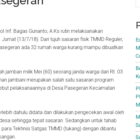
asegeran
l Inf. Bagas Gunanto, A.Ks rutin melaksanakan
umat (13/7/18). Dari tujuh sasaran fisik TMMD Reguler,
E
i Pasegeran ada 32 rumah warga kurang mampu dibuatkan
M
C
B
 jamban milik Mei (60) seorang janda warga dari Rt. 03
K
an jambani merupakan salah satu sasaran program
kebut pelaksanaannya di Desa Pasegeran Kecamatan
P
P
M
ebih dahulu didata dan dilakukan pengecekan awal oleh
M
desa sehingga tepat sasaran. Sedangkan untuk tahab
S
h para Tekhnisi Satgas TMMD (tukang) dengan dibantu
kangan.
S