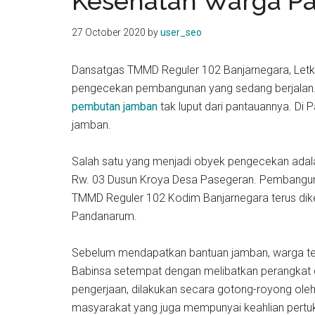
Kesehatan Warga P
kit
indonesia
27 October 2020
by
user_seo
Dansatgas TMMD Reguler 102 Banjarnegara, Letko
pengecekan pembangunan yang sedang berjalan. J
pembutan jamban
tak luput dari pantauannya. D
jamban.
Salah satu yang menjadi obyek pengecekan adalah
Rw. 03 Dusun Kroya Desa Pasegeran. Pembangun
TMMD Reguler 102 Kodim Banjarnegara terus di
Pandanarum.
Sebelum mendapatkan bantuan jamban, warga terl
Babinsa setempat dengan melibatkan perangkat 
pengerjaan, dilakukan secara gotong-royong ole
masyarakat yang juga mempunyai keahlian pertu