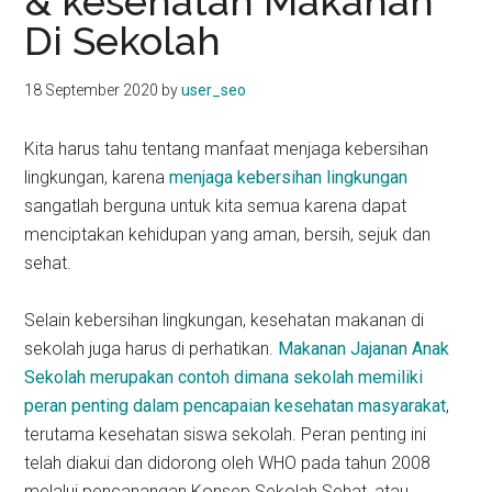
& kesehatan Makanan
kit
Di Sekolah
indonesia
18 September 2020
by
user_seo
Kita harus tahu tentang manfaat menjaga kebersihan
lingkungan, karena
menjaga kebersihan lingkungan
sangatlah berguna untuk kita semua karena dapat
menciptakan kehidupan yang aman, bersih, sejuk dan
sehat.
Selain kebersihan lingkungan, kesehatan makanan di
sekolah juga harus di perhatikan.
Makanan Jajanan Anak
Sekolah merupakan contoh dimana sekolah memiliki
peran penting dalam pencapaian kesehatan masyarakat
,
terutama kesehatan siswa sekolah. Peran penting ini
telah diakui dan didorong oleh WHO pada tahun 2008
melalui pencanangan Konsep Sekolah Sehat, atau