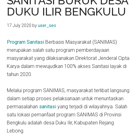
SANITASI BURUK DESA
kit
DUKU ILIR BENGKULU
indonesia
17 July 2020
by
user_seo
Program Sanitasi
Berbasis Masyarakat (SANIMAS)
merupakan salah satu program pemberdayaan
masyarakat yang dilaksanakan Direktorat Jenderal Cipta
Karya dalam mewujudkan 100% akses Sanitasi layak di
tahun 2020.
Melalui program SANIMAS, masyarakat terlibat langsung
dalam setiap proses pelaksanaan untuk menuntaskan
permasalahan
sanitasi
yang terjadi di wilayahnya. Salah
satu lokasi pemanfaat program SANIMAS di Provinsi
Bengkulu adalah desa Duku Ilir, Kabupaten Rejang
Lebong.