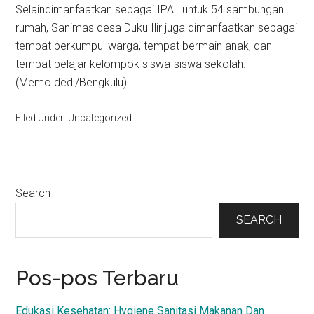
Selaindimanfaatkan sebagai IPAL untuk 54 sambungan
rumah, Sanimas desa Duku Ilir juga dimanfaatkan sebagai
tempat berkumpul warga, tempat bermain anak, dan
tempat belajar kelompok siswa-siswa sekolah.
(Memo.dedi/Bengkulu)
Filed Under: Uncategorized
Primary
Search
Sidebar
SEARCH
Pos-pos Terbaru
Edukasi Kesehatan: Hygiene Sanitasi Makanan Dan