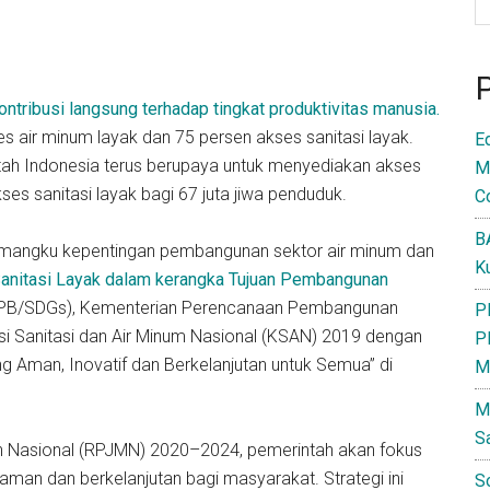
tribusi langsung terhadap tingkat produktivitas manusia.
es air minum layak dan 75 persen akses sanitasi layak.
E
ntah Indonesia terus berupaya untuk menyediakan akses
M
ses sanitasi layak bagi 67 juta jiwa penduduk.
C
B
mangku kepentingan pembangunan sektor air minum dan
K
 Sanitasi Layak dalam kerangka Tujuan Pembangunan
(TPB/SDGs), Kementerian Perencanaan Pembangunan
P
 Sanitasi dan Air Minum Nasional (KSAN) 2019 dengan
P
g Aman, Inovatif dan Berkelanjutan untuk Semua” di
M
M
S
asional (RPJMN) 2020–2024, pemerintah akan fokus
aman dan berkelanjutan bagi masyarakat. Strategi ini
S