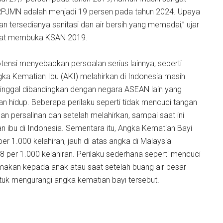
m RPJMN adalah menjadi 19 persen pada tahun 2024. Upaya
an tersedianya sanitasi dan air bersih yang memadai,” ujar
 saat membuka KSAN 2019.
otensi menyebabkan persoalan serius lainnya, seperti
ka Kematian Ibu (AKI) melahirkan di Indonesia masih
ertinggal dibandingkan dengan negara ASEAN lain yang
an hidup. Beberapa perilaku seperti tidak mencuci tangan
an persalinan dan setelah melahirkan, sampai saat ini
 ibu di Indonesia. Sementara itu, Angka Kematian Bayi
er 1.000 kelahiran, jauh di atas angka di Malaysia
7,8 per 1.000 kelahiran. Perilaku sederhana seperti mencuci
makan kepada anak atau saat setelah buang air besar
tuk mengurangi angka kematian bayi tersebut.