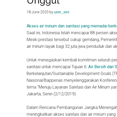
Unggul
kit
indonesia
18 June 2020
by
user_seo
Akses air minum dan sanitasi yang memadai berkon
Saat ini, Indonesia telah mencapai 88 persen aks
Meski prestasi tersebut cukup gemilang, Pemeri
air minum layak bagi 32 juta jiwa penduduk dan ak
Untuk menegaskan kembali komitmen seluruh pe
sanitasi untuk mencapai Tujuan 6:
Air Bersih dan
Berkelanjutan/Sustainable Development Goals 
Nasional/Bappenas menyelenggarakan Konferensi
tema “Menuju Layanan Sanitasi dan Air Minum yan
Jakarta, Senin (2/12/2019).
Dalam Rencana Pembangunan Jangka Menengah N
meningkatkan akses sanitasi dan air minum yang 