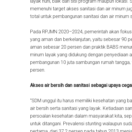
layak huni, baik dari sisi program maupun lokasi.
memenuhi target akses sanitasi dan air minum ju
total untuk pembangunan sanitasi dan air minum se
Pada RPJMN 2020–2024, pemerintah akan fokus u
yang aman dan berkelanjutan, yaitu sebesar 90 p
aman sebesar 20 persen dan praktik BABS menuru
minum layak yang didukung dengan penyediaan ak
pembangunan 10 juta sambungan rumah tangga, 
persen.
Akses air bersih dan sanitasi sebagai upaya cega
“SDM unggul itu harus memiliki kesehatan yang b
air bersih serta sanitasi yang layak. Ketiadaan s
persoalan kesehatan dalam masyarakat kita, sepert
untuk ditangani. Prevalensi stunting walaupun s
pertama, dari 37,2 persen pada tahun 2013 menj