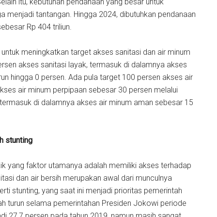
 Selain itu, kebutuhan pendanaan yang besar untuk
ga menjadi tantangan. Hingga 2024, dibutuhkan pendanaan
besar Rp 404 triliun.
ntuk meningkatkan target akses sanitasi dan air minum
ersen akses sanitasi layak, termasuk di dalamnya akses
n hingga 0 persen. Ada pula target 100 persen akses air
ses air minum perpipaan sebesar 30 persen melalui
termasuk di dalamnya akses air minum aman sebesar 15
h stunting
aik yang faktor utamanya adalah memiliki akses terhadap
anitasi dan air bersih merupakan awal dari munculnya
i stunting, yang saat ini menjadi prioritas pemerintah
udah turun selama pemerintahan Presiden Jokowi periode
adi 27,7 persen pada tahun 2019, namun masih sangat